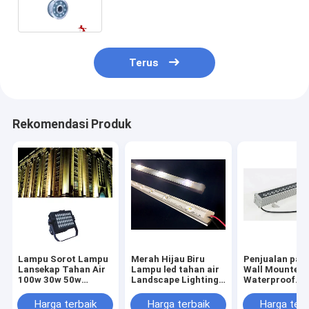
Terus
Rekomendasi Produk
Lampu Sorot Lampu
Merah Hijau Biru
Penjualan pan
Lansekap Tahan Air
Lampu led tahan air
Wall Mounted
100w 30w 50w
Landscape Lighting
Waterproof
Lampu Spot Led
100W 80w 60W 30W
Landscape Lig
Luar Ruangan Kecil
seri lampu strip
dipimpin caha
Harga terbaik
Harga terbaik
Harga terb