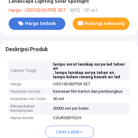
Landscape Lighting Solar Spotlight
Harga：USD150.00/PER SET
MOQ：50 set
Harga terbaik
Hubungi sekarang
Deskripsi Produk
lampu sorot lanskap surya led tahan
air
Cahaya Tinggi
,
,
lampu lanskap surya tahan air
lampu kolam renang bawah air led
Harga
USD150.00/PER SET
Kemasan rincian
Kemasan film karton dan pembungkus
Kuantitas min Order
50 set
Menyediakan
20000 set per bulan
kemampuan
Nama merek
COURSERTECH
Lihat Lebih