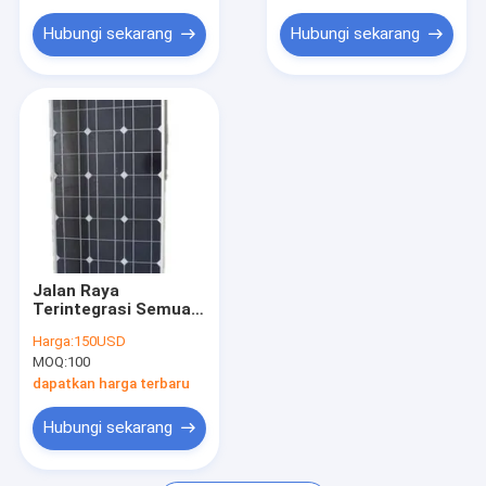
Hubungi sekarang
Hubungi sekarang
Jalan Raya
Terintegrasi Semua
Dalam Satu Lampu
Harga:
150USD
Jalan Led Tenaga
MOQ:
100
Surya 30w 40w
dapatkan harga terbaru
Hubungi sekarang