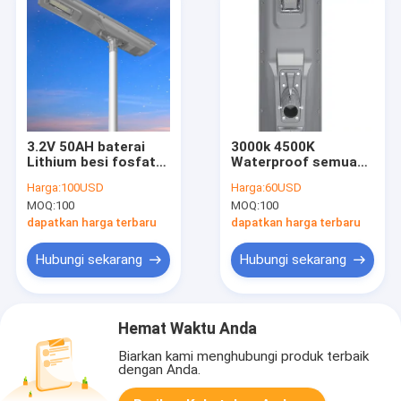
3.2V 50AH baterai
3000k 4500K
Lithium besi fosfat
Waterproof semua
Terintegrasi Surya
dalam satu Lampu
Harga:
100USD
Harga:
60USD
dipimpin Lampu Jalan
Jalan LED bertenaga
MOQ:
100
MOQ:
100
50w 60w 80w 100w
surya 150 Watt 30w
120w
60w 80w 120w
dapatkan harga terbaru
dapatkan harga terbaru
Hubungi sekarang
Hubungi sekarang
Hemat Waktu Anda
Biarkan kami menghubungi produk terbaik
dengan Anda.