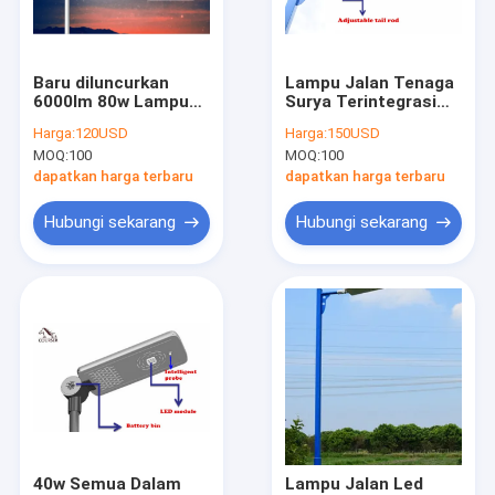
Hubungi kami
Baru diluncurkan
Lampu Jalan Tenaga
6000lm 80w Lampu
Surya Terintegrasi
Lampu Jalan Tenaga Surya LED
jalan led terintegrasi
LED 40w 30w 60w 90w
Harga:
120USD
Harga:
150USD
Lampu Jalan Tenaga
120w 150w 180w
MOQ:
100
MOQ:
100
Surya Lumen Tinggi
200w
LAMPU JALAN LED CERDAS
dengan tiang lampu
dapatkan harga terbaru
dapatkan harga terbaru
6m
Lampu Jalan LED Tahan Air
Hubungi sekarang
Hubungi sekarang
Lampu Jalan LED Tiang Tinggi
Lampu Jalan Tenaga Surya Terintegrasi
Lampu Halaman LED
Lampu Rumput Surya
Lampu Lansekap LED Luar Ruangan
40w Semua Dalam
Lampu Jalan Led