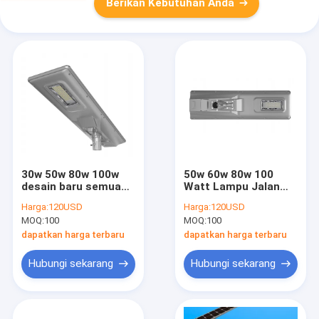
Berikan Kebutuhan Anda
30w 50w 80w 100w
50w 60w 80w 100
desain baru semua
Watt Lampu Jalan
dalam satu Solar
Tenaga Surya
Harga:
120USD
Harga:
120USD
Street Light dari
Terpadu Untuk
MOQ:
100
MOQ:
100
pemasok band
Rumah semua dalam
cousertech china
satu Lampu Terpadu
dapatkan harga terbaru
dapatkan harga terbaru
Surya Led 135lm / w
Hubungi sekarang
Hubungi sekarang