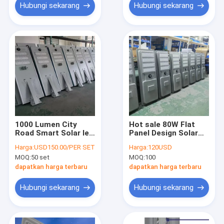
Hubungi sekarang
Hubungi sekarang
1000 Lumen City
Hot sale 80W Flat
Road Smart Solar led
Panel Design Solar
light Lampu Jalan
Integrated solar light
Harga:
USD150.00/PER SET
Harga:
120USD
50W 80 Watt 120
led Street Light With
MOQ:
50 set
MOQ:
100
Watt 150 Watt
Switch Control
dapatkan harga terbaru
dapatkan harga terbaru
Hubungi sekarang
Hubungi sekarang