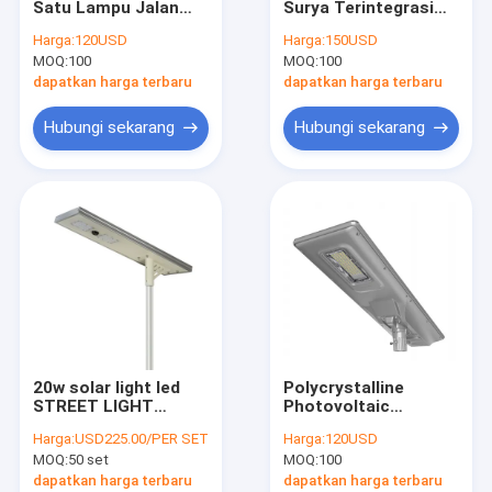
Satu Lampu Jalan
Surya Terintegrasi
Pencahayaan Lanskap Tahan Air
Tenaga Surya
200 Watt Otomatis
Harga:
120USD
Harga:
150USD
Terintegrasi 8m 9m
semua dalam satu
MOQ:
Menara Komunikasi
100
MOQ:
100
10m 11m 12m 60 Wp
lampu jalan surya
dapatkan harga terbaru
dapatkan harga terbaru
Kotak Baterai Tenaga Surya
Hubungi sekarang
Hubungi sekarang
Lampu Jalan Tiang LED
20w solar light led
Polycrystalline
STREET LIGHT
Photovoltaic
operasi yang aman
Integrated Solar
Harga:
USD225.00/PER SET
Harga:
120USD
dan andal Produk
street lamp 80W 3.2V
MOQ:
50 set
MOQ:
100
tekanan ultra rendah
100AH ​​konfigurasi
100000mAh
dapatkan harga terbaru
dapatkan harga terbaru