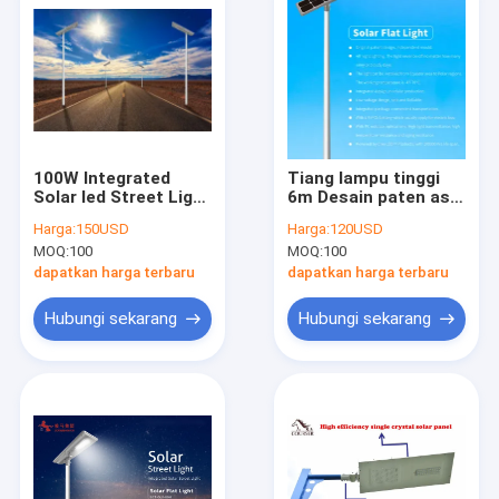
100W Integrated
Tiang lampu tinggi
Solar led Street Light
6m Desain paten asli
Solar Integrated
cetakan independen
Harga:
150USD
Harga:
120USD
Lamp dari China
80w 100w Lampu
MOQ:
100
MOQ:
100
Courser band time
jalan led terintegrasi
control + light
Lampu Jalan Tenaga
dapatkan harga terbaru
dapatkan harga terbaru
control
Surya
Hubungi sekarang
Hubungi sekarang
Rumah
Produk
Tentang kita