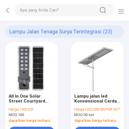
Lampu Jalan Tenaga Surya Terintegrasi
(23)
All In One Solar
Lampu jalan led
Street Courtyard
Konvensional Cerdas
Light IP65 100w 120w
dengan panel surya
Harga:
150USD
Harga:
USD200.00/PER SET
150w
Dengan Tiang 15-
MOQ:
100
MOQ:
50 set
40W
dapatkan harga terbaru
dapatkan harga terbaru