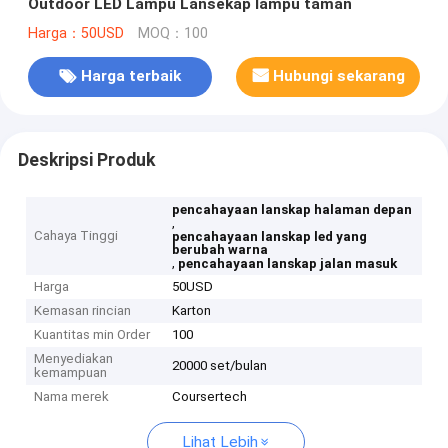
Outdoor LED Lampu Lansekap lampu taman
Harga：50USD
MOQ：100
Harga terbaik
Hubungi sekarang
Deskripsi Produk
pencahayaan lanskap halaman depan
,
Cahaya Tinggi
pencahayaan lanskap led yang
berubah warna
,
pencahayaan lanskap jalan masuk
Harga
50USD
Kemasan rincian
Karton
Kuantitas min Order
100
Menyediakan
20000 set/bulan
kemampuan
Nama merek
Coursertech
Lihat Lebih