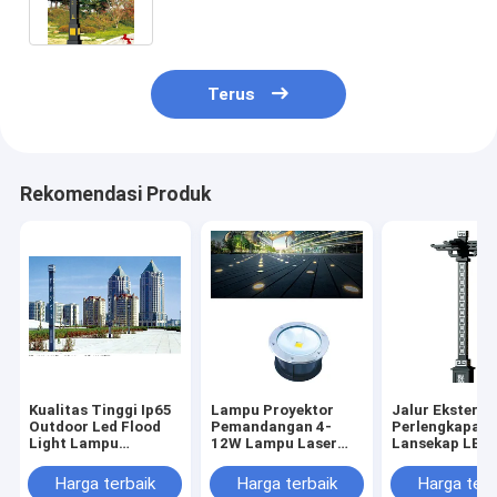
Terus
Rekomendasi Produk
Kualitas Tinggi Ip65
Lampu Proyektor
Jalur Eksterio
Outdoor Led Flood
Pemandangan 4-
Perlengkapan
Light Lampu
12W Lampu Laser
Lansekap LED 
Lansekap Di Taman
Tahan Air Luar
Ruangan 120v
Bermain Atau Area
Ruangan untuk
Harga terbaik
Harga terbaik
Harga terb
Perumahan
kolam renang