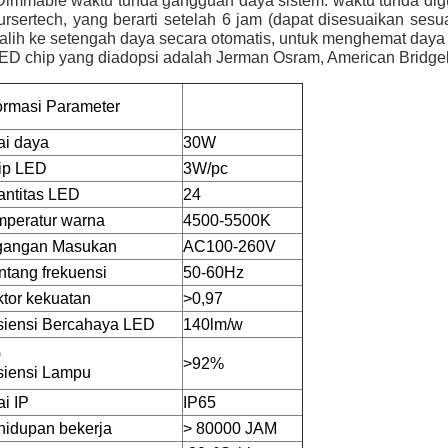
Dimmable waktu tunda gangguan daya sistem: waktu tunda digu
rsertech, yang berarti setelah 6 jam (dapat disesuaikan se
alih ke setengah daya secara otomatis, untuk menghemat daya
ED chip yang diadopsi adalah Jerman Osram, American Bridgelu
ormasi Parameter
ai daya
30W
ip LED
3W/pc
antitas LED
24
mperatur warna
4500-5500K
gangan Masukan
AC100-260V
tang frekuensi
50-60Hz
tor kekuatan
>0,97
isiensi Bercahaya LED
140lm/w
)
>92%
siensi Lampu
ai IP
IP65
hidupan bekerja
> 80000 JAM