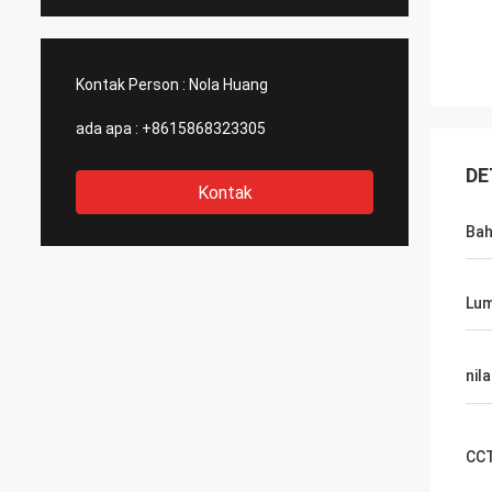
Kontak Person :
Nola Huang
ada apa :
+8615868323305
DE
Kontak
Ba
Lu
nila
CC