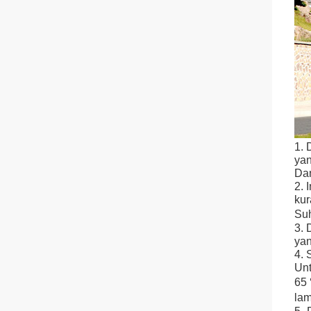
1. 
yan
Dan
2. 
kur
Suh
3. 
yan
4. 
Unt
65 
lam