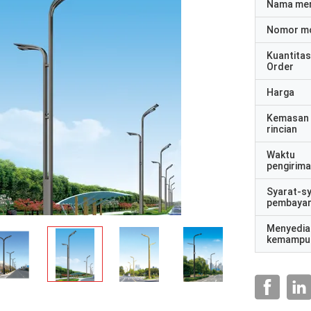
Nama me
Nomor m
Kuantitas
Order
Harga
Kemasan
rincian
Waktu
pengirim
Syarat-s
pembaya
Menyedia
kemampu