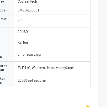
rek
Coursertech
odel
JMGD-LED001
 min
100
90USD
Karton
20-25 hari kerja
an
yarat
T/T, L/C, Western Union, MoneyGram
ran
kan
20000 set sebulan
an