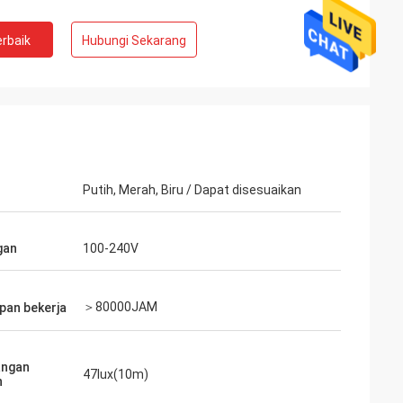
rbaik
Hubungi Sekarang
Putih, Merah, Biru / Dapat disesuaikan
gan
100-240V
＞80000JAM
pan bekerja
angan
47lux(10m)
h