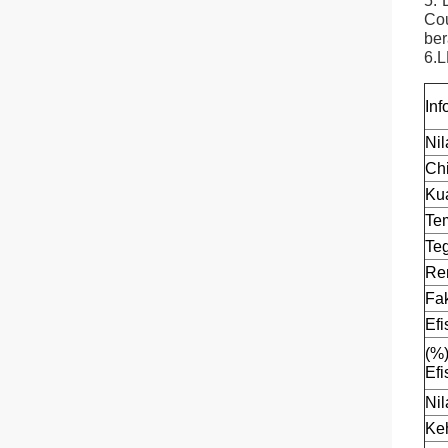
5. 
Cou
ber
6.L
Inf
Nil
Ch
Ku
Te
Te
Ren
Fak
Ef
(%
Efi
Nil
Ke