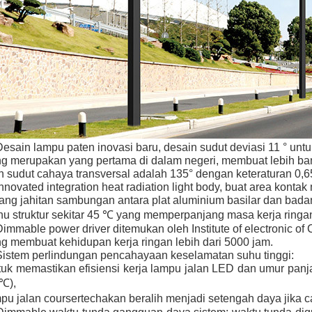
Desain lampu paten inovasi baru, desain sudut deviasi 11 ° untu
g merupakan yang pertama di dalam negeri, membuat lebih ban
 sudut cahaya transversal adalah 135° dengan keteraturan 0,65
Innovated integration heat radiation light body, buat area konta
ang jahitan sambungan antara plat aluminium basilar dan bada
u struktur sekitar 45 ℃ yang memperpanjang masa kerja ringa
Dimmable power driver ditemukan oleh Institute of electronic o
g membuat kehidupan kerja ringan lebih dari 5000 jam.
Sistem perlindungan pencahayaan keselamatan suhu tinggi:
uk memastikan efisiensi kerja lampu jalan LED dan umur pan
℃),
pu jalan coursertechakan beralih menjadi setengah daya jika 