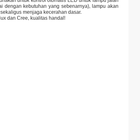
nakan untuk kontrol otomatis LED untuk lampu jalan
suai dengan kebutuhan yang sebenarnya), lampu akan
 sekaligus menjaga kecerahan dasar.
x dan Cree, kualitas handal!