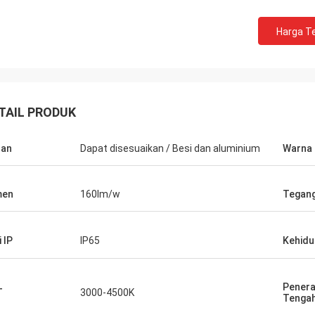
Harga Te
TAIL PRODUK
han
Dapat disesuaikan / Besi dan aluminium
Warna
men
160lm/w
Tegan
i IP
IP65
Kehidu
Pener
T
3000-4500K
Tenga