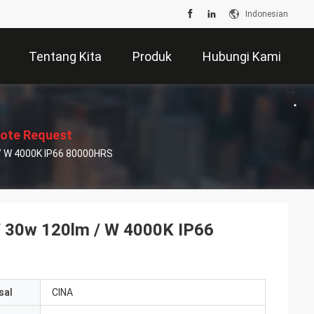
Indonesian
Tentang Kita
Produk
Hubungi Kami
ote Request
/ W 4000K IP66 80000HRS
Suatu
 30w 120lm / W 4000K IP66
sal
CINA