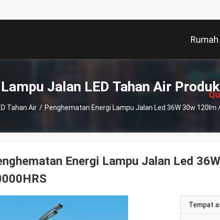
Rumah
描
述
Lampu Jalan LED Tahan Air Produk
Qu
D Tahan Air
/
Penghematan Energi Lampu Jalan Led 36W 30w 120lm 
enghematan Energi Lampu Jalan Led 36W
0000HRS
Tempat a