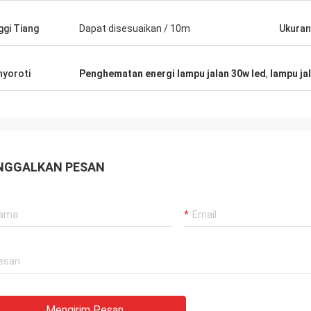
ggi Tiang
Dapat disesuaikan / 10m
Ukuran
yoroti
Penghematan energi lampu jalan 30w led
,
lampu ja
NGGALKAN PESAN
Mengirim Pesan