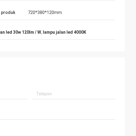
 produk
720*380*120mm
lan led 30w 120lm / W
,
lampu jalan led 4000K